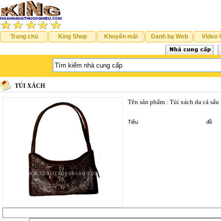
Trang chủ
King Shop
Khuyến mãi
Danh bạ Web
Video 
TÚI XÁCH
Tên sản phẩm : Túi xách da cá sấu
Tiê