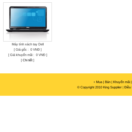
Máy tính xách tay Dell
[ Giá gốc : 0 VNĐ ]
[ Giá khuyến mãi : 0 VNĐ ]
[
Chi tiết
]
+
Mua |
Bán |
Khuyến mãi |
© Copyright 2010 King Supplier
|
Điều 