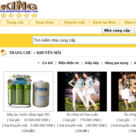
Trang chủ
King Shop
Khuyến mãi
Danh bạ Web
Video 
TRANG CHỦ -> KHUYẾN MÃI
«
Cơ khí
|
Điện-Điện tử
|
Giầy dép
|
Hàng gia dụng
|
I
Máy lọc nước uống ngay RO
Áo công sở hoa xuân
Áo công
[ Giá gốc : 10.500.000 VNĐ ]
[ Giá gốc : 779.000 VNĐ ]
[ Giá gốc : 
[ Giá khuyến mãi : 6.900.000 VNĐ ]
[ Giá khuyến mãi : 149.000 VNĐ ]
[ Giá khuyến mãi
[
Chi tiết
]
[
Chi tiết
]
[
Chi 