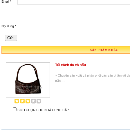
Email *
Nội dung *
SẢN PHẨM KHÁC
Túi xách da cá sấu
» Chuyên sản xuất và phân phối các sản phẩm về da 
trăn,…
BÌNH CHỌN CHO NHÀ CUNG CẤP