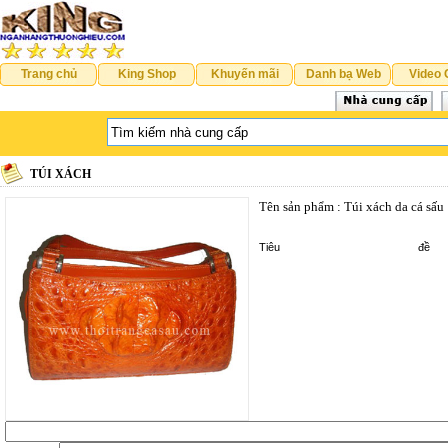
Trang chủ
King Shop
Khuyến mãi
Danh bạ Web
Video 
TÚI XÁCH
Tên sản phẩm : Túi xách da cá sấu
Tiê