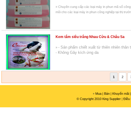
» Chuyên cung cấp các loại máy in phun mã số công
môi cho các loại máy in phun công nghiệp tại thị trườ
Kem tắm siêu trắng Nhau Cừu & Châu Sa
- Sản phẩm chiết xuất từ thiên nhiên thân 
»
- Không Gây kích ứng da
1
2
+
Mua |
Bán |
Khuyến mãi |
© Copyright 2010 King Supplier
|
Điều 