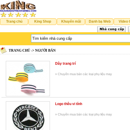
Trang chủ
King Shop
Khuyến mãi
Danh bạ Web
Video 
TRANG CHỦ -> NGƯỜI BÁN
Dây trang trí
» Chuyên mua bán các loại phụ liệu may
Logo thêu vi tính
» Chuyên mua bán các loại phụ liệu may