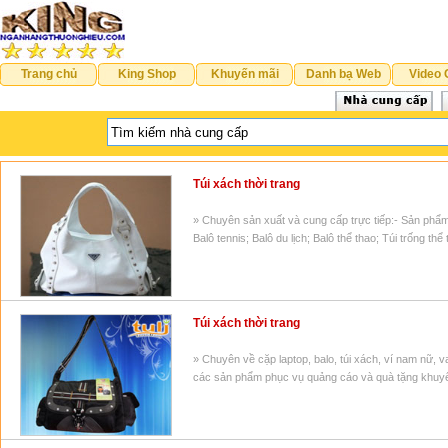
Trang chủ
King Shop
Khuyến mãi
Danh bạ Web
Video 
Túi xách thời trang
» Chuyên sản xuất và cung cấp trực tiếp:- Sản phẩm 
Balô tennis; Balô du lịch; Balô thể thao; Túi trống th
Túi xách thời trang
» Chuyên về cặp laptop, balo, túi xách, ví nam nữ, val
các sản phẩm phục vụ quảng cáo và quà tặng khuy