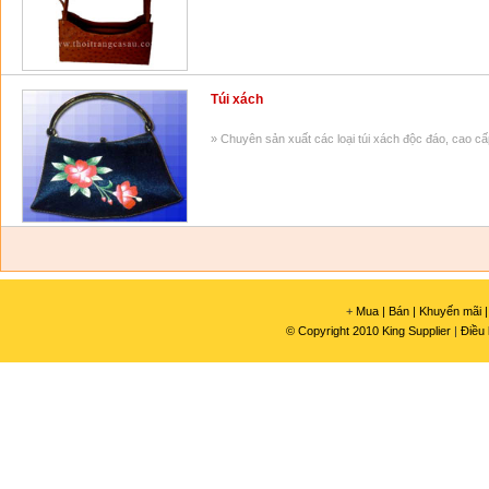
Túi xách
» Chuyên sản xuất các loại túi xách độc đáo, cao cấ
+
Mua |
Bán |
Khuyến mãi |
© Copyright 2010 King Supplier
|
Điều 