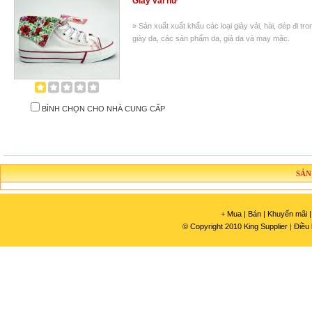
Giày vải nữ
» Sản xuất xuất khẩu các loại giày vải, hài, dép đi tr
giày da, các sản phẩm da, giả da và may mặc.
BÌNH CHỌN CHO NHÀ CUNG CẤP
SẢN
+
Mua |
Bán |
Khuyến mãi |
© Copyright 2010 King Supplier
|
Điều 