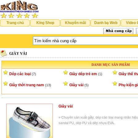
Trang chủ
King Shop
Khuyến mãi
Danh bạ Web
Video 
GIÀY VẢI
DANH MỤC SẢN PHẨM
Dép các loại
Giày dép trẻ em
Giày thể t
(7)
(1)
Giày thời trang nam
Giày vải
Phụ kiện g
(13)
(5)
Giày vải
» Chuyên sản xuất giầy, dép các loại mang nhãn hiệu A
sandal PU, dép PU và dép nhựa EVA.