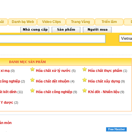
ãi
Danh bạ Web
Video Clips
Trang Vàng
Triển lãm
DANH MỤC SẢN PHẨM
 xi mạ
Hóa chất xử lý nước
Hóa chất thực phẩm
(0)
(5)
(1)
 công nghiệp
Hóa chất dệt nhuộm
Hóa chất xây dựng
(2)
(4)
(9)
t kết dính
Hóa chất công nghiệp
Khí đốt - Nhiên liệu
(11)
(9)
(9)
 Y dược
(2)
 ăn mòn