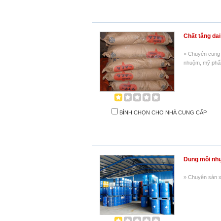
Chất tăng da
» Chuyên cung 
nhuộm, mỹ phẩ
BÌNH CHỌN CHO NHÀ CUNG CẤP
Dung môi nh
» Chuyên sản xuâ