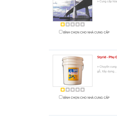
» Cung cấp hóa
BÌNH CHỌN CHO NHÀ CUNG CẤP
Styrid - Phụ 
» Chuyên cung 
gỗ, Xây dựng...
BÌNH CHỌN CHO NHÀ CUNG CẤP