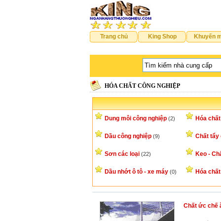
Trang chủ
King Shop
Khuyến m
HÓA CHẤT CÔNG NGHIỆP
Dung môi công nghiệp
Hóa chất
(2)
Dầu công nghiệp
Chất tẩy
(9)
Sơn các loại
Keo - Chấ
(22)
Dầu nhớt ô tô - xe máy
Hóa chất
(0)
Chất ức chế