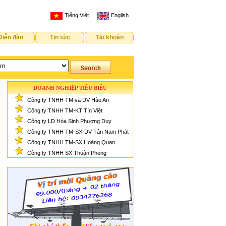
Tiếng Việt
English
Diễn đàn
Tin tức
Tài khoản
DOANH NGHIỆP TIÊU BIỂU
Công ty TNHH TM và DV Hào An
Công ty TNHH TM-KT Tín Việt
Công ty LD Hóa Sinh Phương Duy
Công ty TNHH TM-SX-DV Tân Nam Phát
Công ty TNHH TM-SX Hoàng Quan
Công ty TNHH SX Thuận Phong