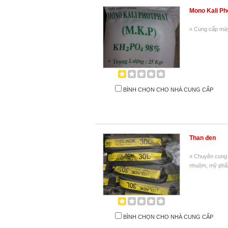
Mono Kali Ph
» Cung cấp máy 
BÌNH CHỌN CHO NHÀ CUNG CẤP
Than đen
» Chuyên cung 
nhuộm, mỹ phẩ
BÌNH CHỌN CHO NHÀ CUNG CẤP