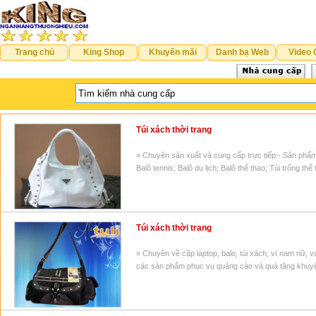
Trang chủ
King Shop
Khuyến mãi
Danh bạ Web
Video 
Túi xách thời trang
» Chuyên sản xuất và cung cấp trực tiếp:- Sản phẩm 
Balô tennis; Balô du lịch; Balô thể thao; Túi trống th
Túi xách thời trang
» Chuyên về cặp laptop, balo, túi xách, ví nam nữ, val
các sản phẩm phục vụ quảng cáo và quà tặng khuy