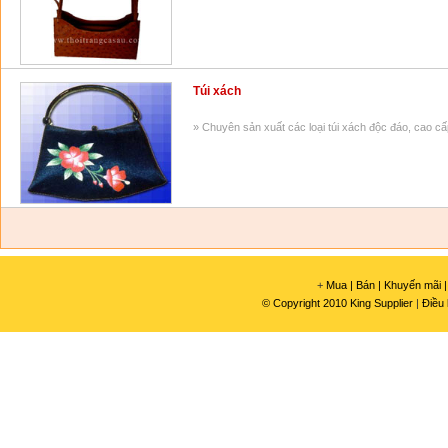
Túi xách
» Chuyên sản xuất các loại túi xách độc đáo, cao cấ
+
Mua |
Bán |
Khuyến mãi |
© Copyright 2010 King Supplier
|
Điều 